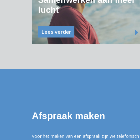
Samenwerken aan meer
lucht
Lees verder
Afspraak maken
Voor het maken van een afspraak zijn we telefonisch 