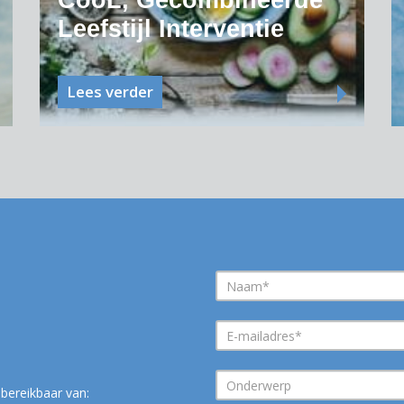
CooL, Gecombineerde
Leefstijl Interventie
Lees verder
bereikbaar van: