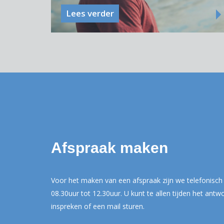
Lees verder
Afspraak maken
Voor het maken van een afspraak zijn we telefonisch 
08.30uur tot 12.30uur. U kunt te allen tijden het ant
inspreken of een mail sturen.