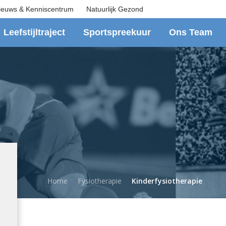
ieuws & Kenniscentrum
Natuurlijk Gezond
Leefstijltraject
Sportspreekuur
Ons Team
Home
Fysiotherapie
Kinderfysiotherapie