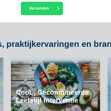
, praktijkervaringen en bra
CooL, Gecombineerde
Leefstijl Interventie