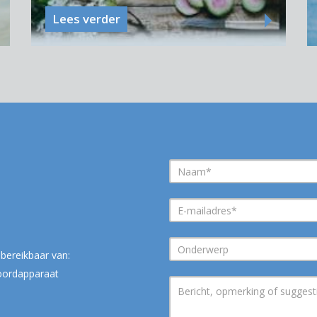
Lees verder
bereikbaar van:
woordapparaat