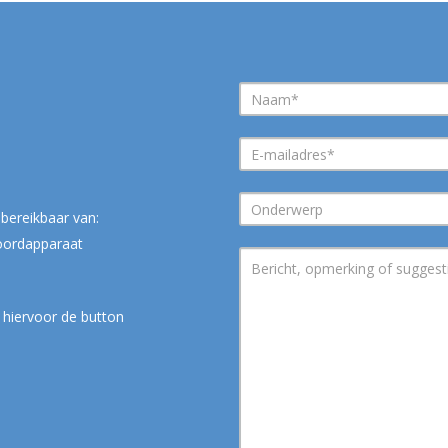
bereikbaar van:
woordapparaat
 hiervoor de button