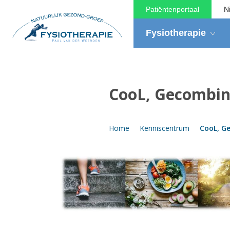
Patiëntenportaal
N
Fysiotherapie
CooL, Gecombine
Home
Kenniscentrum
CooL, Ge