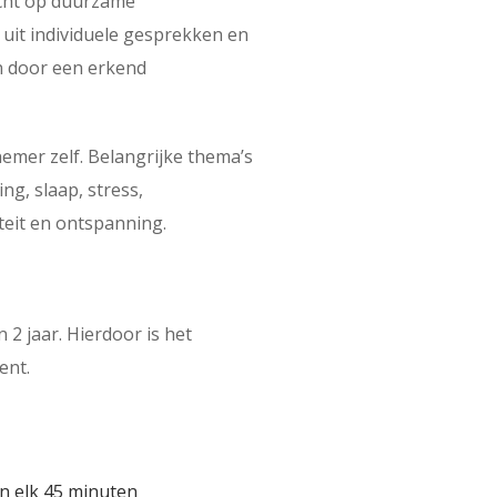
richt op duurzame
uit individuele gesprekken en
 door een erkend
lnemer zelf. Belangrijke thema’s
ng, slaap, stress,
eit en ontspanning.
 2 jaar. Hierdoor is het
ent.
an elk 45 minuten