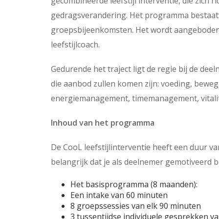
gecombineerde leefstijl interventie, die zich 
gedragsverandering. Het programma bestaat 
groepsbijeenkomsten. Het wordt aangeboden
leefstijlcoach.
Gedurende het traject ligt de regie bij de dee
die aanbod zullen komen zijn: voeding, bewegi
energiemanagement, timemanagement, vitalit
Inhoud van het programma
De CooL leefstijlinterventie heeft een duur van
belangrijk dat je als deelnemer gemotiveerd b
Het basisprogramma (8 maanden):
Een intake van 60 minuten
8 groepssessies van elk 90 minuten
3 tussentijdse individuele gesprekken v