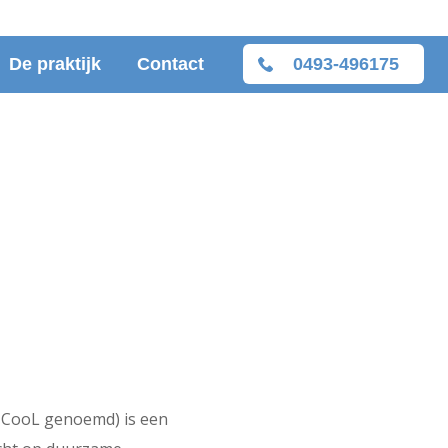
De praktijk
Contact
0493-496175
l CooL genoemd) is een