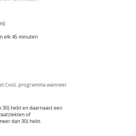
n):
an elk 45 minuten
 het CooL programma wanneer
n 30) hebt en daarnaast een
vaatziekten of
meer dan 30) hebt.